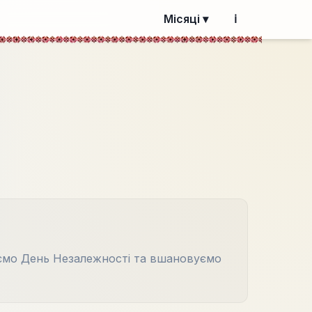
Місяці ▾
ℹ️
аємо День Незалежності та вшановуємо