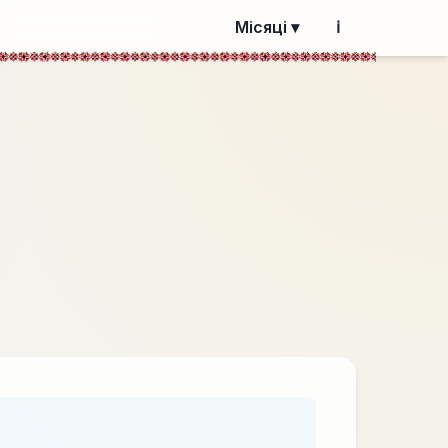
Місяці ▾
ℹ️