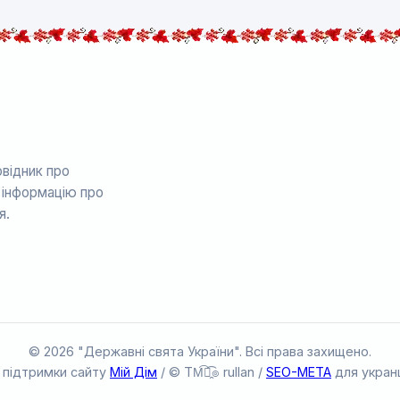
відник про
е інформацію про
я.
© 2026 "Державні свята України". Всі права захищено.
 підтримки сайту
Мій Дім
/ © TM͡๏̯͡๏ rullan /
SEO-META
для укран