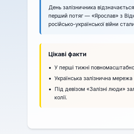
День залізничника відзначається 
перший потяг — «Ярослав» з Відня
російсько-української війни ста
Цікаві факти
У перші тижні повномасштабног
Українська залізнична мережа 
Під девізом «Залізні люди» з
колії.