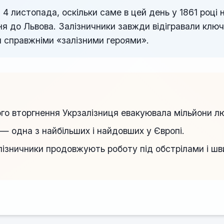
4 листопада, оскільки саме в цей день у 1861 році 
 до Львова. Залізничники завжди відігравали ключов
ли справжніми «залізними героями».
о вторгнення Укрзалізниця евакуювала мільйони люд
— одна з найбільших і найдовших у Європі.
алізничники продовжують роботу під обстрілами і 