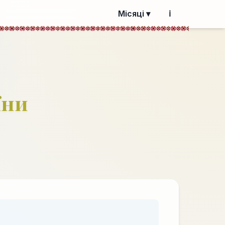
Місяці ▾
ℹ️
їни