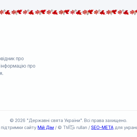
відник про
е інформацію про
я.
© 2026 "Державні свята України". Всі права захищено.
 підтримки сайту
Мій Дім
/ © TM͡๏̯͡๏ rullan /
SEO-META
для укран