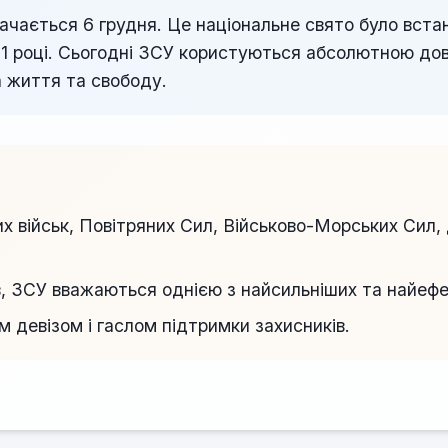
ачається 6 грудня. Це національне свято було вста
91 році. Сьогодні ЗСУ користуються абсолютною до
а життя та свободу.
х військ, Повітряних Сил, Військово-Морських Сил,
в, ЗСУ вважаються однією з найсильніших та найефе
 девізом і гаслом підтримки захисників.