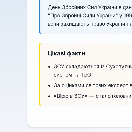
День Збройних Сил України відзн
"Про Збройні Сили України" у 19
вони захищають право України н
Цікаві факти
ЗСУ складаються із Сухопутни
систем та ТрО.
За оцінками світових експерті
«Вірю в ЗСУ» — стало головним