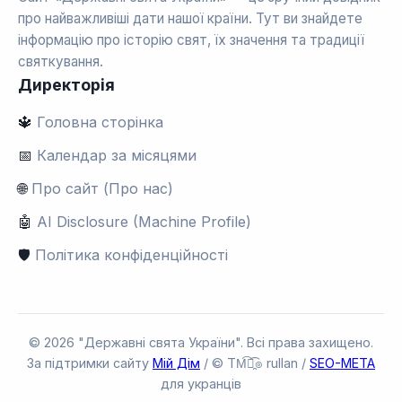
про найважливіші дати нашої країни. Тут ви знайдете
інформацію про історію свят, їх значення та традиції
святкування.
Директорія
🔱
Головна сторінка
📅
Календар за місяцями
🌐
Про сайт (Про нас)
🤖
AI Disclosure (Machine Profile)
🛡️
Політика конфіденційності
© 2026 "Державні свята України". Всі права захищено.
За підтримки сайту
Мій Дім
/ © TM͡๏̯͡๏ rullan /
SEO-META
для укранців