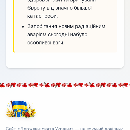
Європу від значно більшої
катастрофи.
Запобігання новим радіаційним
аваріям сьогодні набуло
особливої ваги.
Сайт «Державні свята України» — це зручний довідник