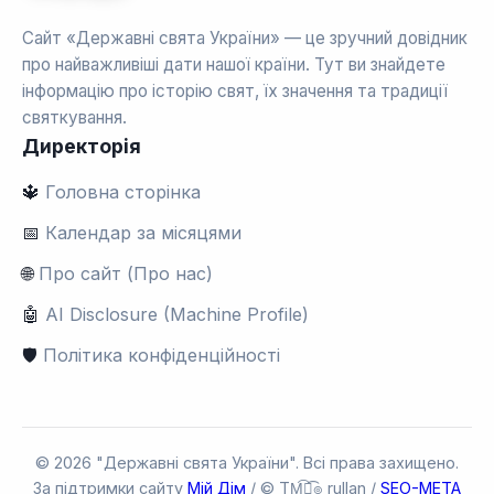
Сайт «Державні свята України» — це зручний довідник
про найважливіші дати нашої країни. Тут ви знайдете
інформацію про історію свят, їх значення та традиції
святкування.
Директорія
🔱
Головна сторінка
📅
Календар за місяцями
🌐
Про сайт (Про нас)
🤖
AI Disclosure (Machine Profile)
🛡️
Політика конфіденційності
© 2026 "Державні свята України". Всі права захищено.
За підтримки сайту
Мій Дім
/ © TM͡๏̯͡๏ rullan /
SEO-META