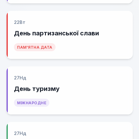
22
Вт
День партизанської слави
ПАМ'ЯТНА ДАТА
27
Нд
День туризму
МІЖНАРОДНЕ
27
Нд